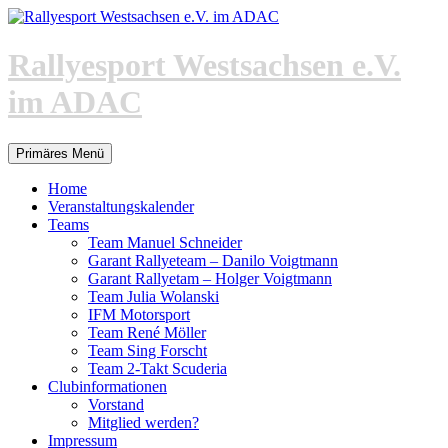
Zum
Inhalt
springen
Rallyesport Westsachsen e.V.
im ADAC
Suchen
Primäres Menü
Home
Veranstaltungskalender
Teams
Team Manuel Schneider
Garant Rallyeteam – Danilo Voigtmann
Garant Rallyetam – Holger Voigtmann
Team Julia Wolanski
IFM Motorsport
Team René Möller
Team Sing Forscht
Team 2-Takt Scuderia
Clubinformationen
Vorstand
Mitglied werden?
Impressum