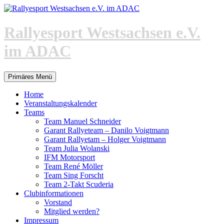
Zum
Inhalt
springen
Rallyesport Westsachsen e.V.
im ADAC
Suchen
Primäres Menü
Home
Veranstaltungskalender
Teams
Team Manuel Schneider
Garant Rallyeteam – Danilo Voigtmann
Garant Rallyetam – Holger Voigtmann
Team Julia Wolanski
IFM Motorsport
Team René Möller
Team Sing Forscht
Team 2-Takt Scuderia
Clubinformationen
Vorstand
Mitglied werden?
Impressum