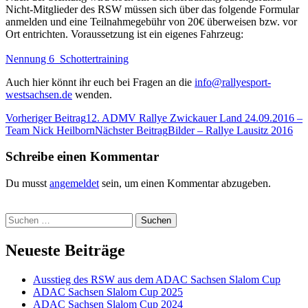
Nicht-Mitglieder des RSW müssen sich über das folgende Formular
anmelden und eine Teilnahmegebühr von 20€ überweisen bzw. vor
Ort entrichten. Voraussetzung ist ein eigenes Fahrzeug:
Nennung 6_Schottertraining
Auch hier könnt ihr euch bei Fragen an die
info@rallyesport-
westsachsen.de
wenden.
Beitragsnavigation
Vorheriger Beitrag
12. ADMV Rallye Zwickauer Land 24.09.2016 –
Team Nick Heilborn
Nächster Beitrag
Bilder – Rallye Lausitz 2016
Schreibe einen Kommentar
Du musst
angemeldet
sein, um einen Kommentar abzugeben.
Suchen
nach:
Neueste Beiträge
Ausstieg des RSW aus dem ADAC Sachsen Slalom Cup
ADAC Sachsen Slalom Cup 2025
ADAC Sachsen Slalom Cup 2024