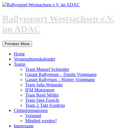
Zum
Inhalt
springen
Rallyesport Westsachsen e.V.
im ADAC
Suchen
Primäres Menü
Home
Veranstaltungskalender
Teams
Team Manuel Schneider
Garant Rallyeteam – Danilo Voigtmann
Garant Rallyetam – Holger Voigtmann
Team Julia Wolanski
IFM Motorsport
Team René Möller
Team Sing Forscht
Team 2-Takt Scuderia
Clubinformationen
Vorstand
Mitglied werden?
Impressum